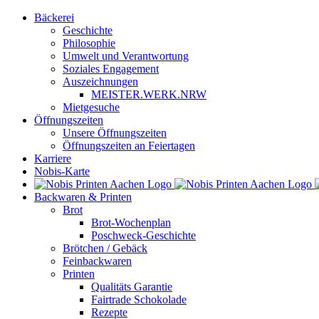
Zum
Bäckerei
Inhalt
Geschichte
springen
Philosophie
Umwelt und Verantwortung
Soziales Engagement
Auszeichnungen
MEISTER.WERK.NRW
Mietgesuche
Öffnungszeiten
Unsere Öffnungszeiten
Öffnungszeiten an Feiertagen
Karriere
Nobis-Karte
Backwaren & Printen
Brot
Brot-Wochenplan
Poschweck-Geschichte
Brötchen / Gebäck
Feinbackwaren
Printen
Qualitäts Garantie
Fairtrade Schokolade
Rezepte