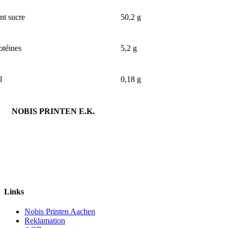
nt sucre
50,2 g
otéines
5,2 g
l
0,18 g
NOBIS PRINTEN E.K.
Links
Nobis Printen Aachen
Reklamation