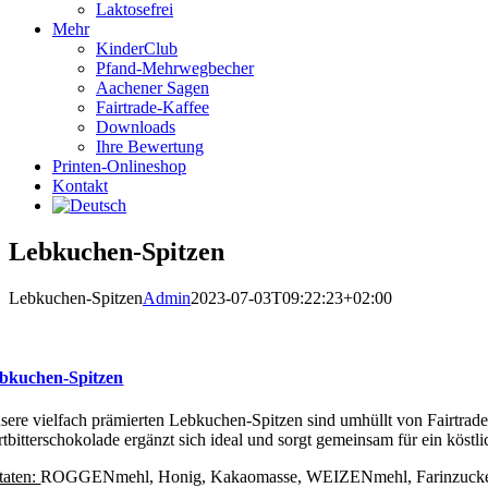
Laktosefrei
Mehr
KinderClub
Pfand-Mehrwegbecher
Aachener Sagen
Fairtrade-Kaffee
Downloads
Ihre Bewertung
Printen-Onlineshop
Kontakt
Lebkuchen-Spitzen
Lebkuchen-Spitzen
Admin
2023-07-03T09:22:23+02:00
bkuchen-Spitzen
sere vielfach prämierten Lebkuchen-Spitzen sind umhüllt von Fairtrad
rtbitterschokolade ergänzt sich ideal und sorgt gemeinsam für ein köst
taten:
ROGGENmehl, Honig, Kakaomasse, WEIZENmehl, Farinzucker, K