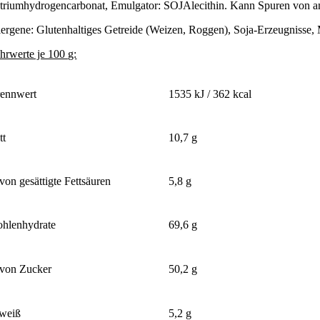
triumhydrogencarbonat, Emulgator: SOJAlecithin. Kann Spuren von an
lergene: Glutenhaltiges Getreide (Weizen, Roggen), Soja-Erzeugnisse, 
hrwerte je 100 g:
ennwert
1535 kJ / 362 kcal
tt
10,7 g
von gesättigte Fettsäuren
5,8 g
hlenhydrate
69,6 g
von Zucker
50,2 g
weiß
5,2 g