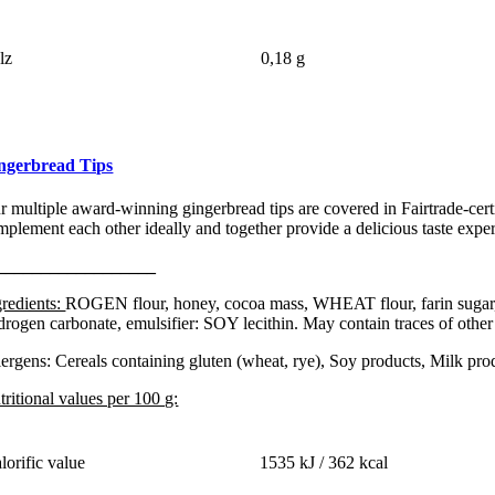
lz
0,18 g
ngerbread Tips
r multiple award-winning gingerbread tips are covered in Fairtrade-cer
mplement each other ideally and together provide a delicious taste expe
__________________
gredients:
ROGEN flour, honey, cocoa mass, WHEAT flour, farin sugar, 
drogen carbonate, emulsifier: SOY lecithin. May contain traces of other
lergens: Cereals containing gluten (wheat, rye), Soy products, Milk pro
tritional values per 100 g:
lorific value
1535 kJ / 362 kcal