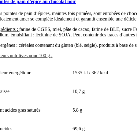
intes de pain d'épice au chocolat noir
s pointes de pain d’épices, maintes fois primées, sont enrobées de choco
licatement amer se complète idéalement et garantit ensemble une délicie
grédients :
farine de CGES, miel, pâte de cacao, farine de BLE, sucre Fa
ium, émulsifiant : lécithine de SOJA. Peut contenir des traces d’autres 
ergènes : céréales contenant du gluten (blé, seigle), produits à base de soj
eurs nutritives pour 100 g :
leur énergétique
1535 kJ / 362 kcal
aisse
10,7 g
nt acides gras saturés
5,8 g
ucides
69,6 g