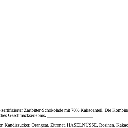
e-zertifizierter Zartbitter-Schokolade mit 70% Kakaoanteil. Die Kombi
liches Geschmackserlebnis.
____________________
andiszucker, Orangeat, Zitronat, HASELNÜSSE, Rosinen, Kakaobut