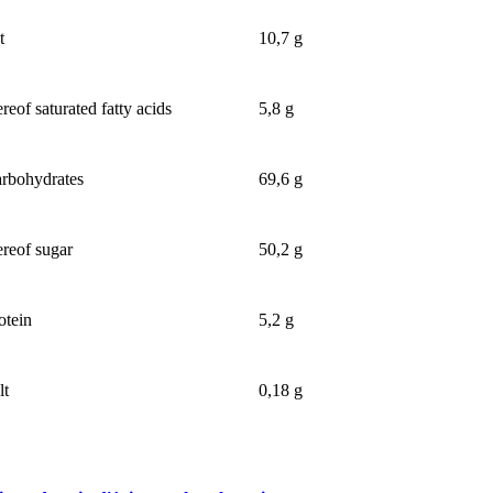
t
10,7 g
ereof saturated fatty acids
5,8 g
rbohydrates
69,6 g
ereof sugar
50,2 g
otein
5,2 g
lt
0,18 g