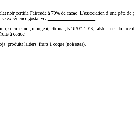
lat noir certifié Fairtrade à 70% de cacao. L’association d’une pâte de 
use expérience gustative.
____________________
rin, sucre candi, orangeat, citronat, NOISETTES, raisins secs, beurre d
fruits à coque.
a, produits laitiers, fruits à coque (noisettes).