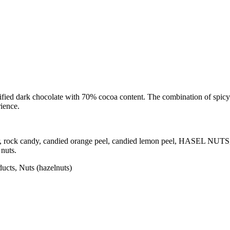
tified dark chocolate with 70% cocoa content. The combination of spic
rience.
rock candy, candied orange peel, candied lemon peel, HASEL NUTS, rai
 nuts.
ducts, Nuts (hazelnuts)