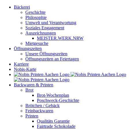
Zum
Bäckerei
Inhalt
Geschichte
springen
Philosophie
Umwelt und Verantwortung
Soziales Engagement
Auszeichnungen
MEISTER.WERK.NRW
Mietgesuche
Öffnungszeiten
Unsere Öffnungszeiten
Öffnungszeiten an Feiertagen
Karriere
Nobis-Karte
Backwaren & Printen
Brot
Brot-Wochenplan
Poschweck-Geschichte
Brötchen / Gebäck
Feinbackwaren
Printen
Qualitäts Garantie
Fairtrade Schokolade