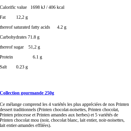
Calorific value 1698 kJ / 406 kcal
Fat 12,2 g
thereof saturated fatty acids 4.2 g
Carbohydrates 71.8 g
thereof sugar 51,2 g
Protein 6.1 g
Salt 0.23 g
Collection gourmande 250g
Ce mélange comprend les 4 variétés les plus appréciées de nos Printen
dessert traditionnels (Printen chocolat-noisettes, Printen chocolat,
Printen princesse et Printen amandes aux herbes) et 5 variétés de
Printen chocolat mou (noir, chocolat blanc, lait entier, noir-noisettes,
lait entier-amandes effilées).