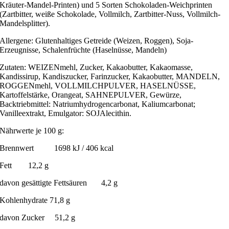
Kräuter-Mandel-Printen) und 5 Sorten Schokoladen-Weichprinten
(Zartbitter, weiße Schokolade, Vollmilch, Zartbitter-Nuss, Vollmilch-
Mandelsplitter).
Allergene: Glutenhaltiges Getreide (Weizen, Roggen), Soja-
Erzeugnisse, Schalenfrüchte (Haselnüsse, Mandeln)
Zutaten: WEIZENmehl, Zucker, Kakaobutter, Kakaomasse,
Kandissirup, Kandiszucker, Farinzucker, Kakaobutter, MANDELN,
ROGGENmehl, VOLLMILCHPULVER, HASELNÜSSE,
Kartoffelstärke, Orangeat, SAHNEPULVER, Gewürze,
Backtriebmittel: Natriumhydrogencarbonat, Kaliumcarbonat;
Vanilleextrakt, Emulgator: SOJAlecithin.
Nährwerte je 100 g:
Brennwert 1698 kJ / 406 kcal
Fett 12,2 g
davon gesättigte Fettsäuren 4,2 g
Kohlenhydrate 71,8 g
davon Zucker 51,2 g