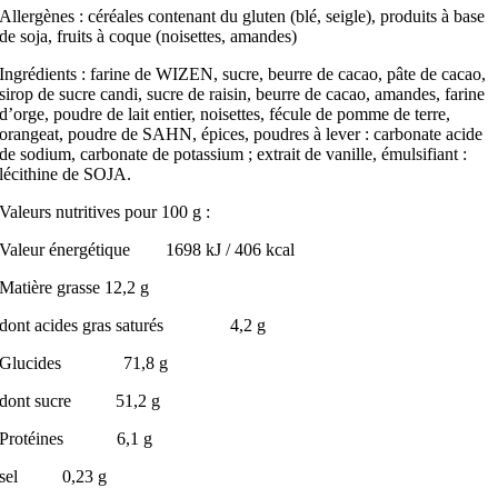
Allergènes : céréales contenant du gluten (blé, seigle), produits à base
de soja, fruits à coque (noisettes, amandes)
Ingrédients : farine de WIZEN, sucre, beurre de cacao, pâte de cacao,
sirop de sucre candi, sucre de raisin, beurre de cacao, amandes, farine
d’orge, poudre de lait entier, noisettes, fécule de pomme de terre,
orangeat, poudre de SAHN, épices, poudres à lever : carbonate acide
de sodium, carbonate de potassium ; extrait de vanille, émulsifiant :
lécithine de SOJA.
Valeurs nutritives pour 100 g :
Valeur énergétique 1698 kJ / 406 kcal
Matière grasse 12,2 g
dont acides gras saturés 4,2 g
Glucides 71,8 g
dont sucre 51,2 g
Protéines 6,1 g
sel 0,23 g