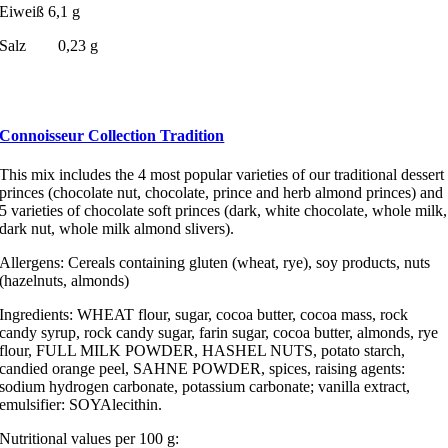
Eiweiß 6,1 g
Salz 0,23 g
Connoisseur Collection Tradition
This mix includes the 4 most popular varieties of our traditional dessert
princes (chocolate nut, chocolate, prince and herb almond princes) and
5 varieties of chocolate soft princes (dark, white chocolate, whole milk,
dark nut, whole milk almond slivers).
Allergens: Cereals containing gluten (wheat, rye), soy products, nuts
(hazelnuts, almonds)
Ingredients: WHEAT flour, sugar, cocoa butter, cocoa mass, rock
candy syrup, rock candy sugar, farin sugar, cocoa butter, almonds, rye
flour, FULL MILK POWDER, HASHEL NUTS, potato starch,
candied orange peel, SAHNE POWDER, spices, raising agents:
sodium hydrogen carbonate, potassium carbonate; vanilla extract,
emulsifier: SOYAlecithin.
Nutritional values per 100 g: