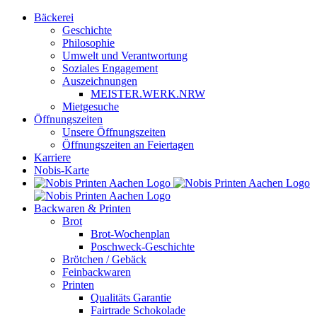
Zum
Bäckerei
Inhalt
Geschichte
springen
Philosophie
Umwelt und Verantwortung
Soziales Engagement
Auszeichnungen
MEISTER.WERK.NRW
Mietgesuche
Öffnungszeiten
Unsere Öffnungszeiten
Öffnungszeiten an Feiertagen
Karriere
Nobis-Karte
Backwaren & Printen
Brot
Brot-Wochenplan
Poschweck-Geschichte
Brötchen / Gebäck
Feinbackwaren
Printen
Qualitäts Garantie
Fairtrade Schokolade