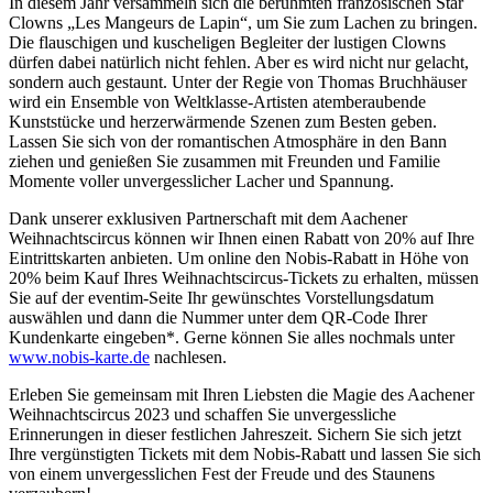
In diesem Jahr versammeln sich die berühmten französischen Star
Clowns „Les Mangeurs de Lapin“, um Sie zum Lachen zu bringen.
Die flauschigen und kuscheligen Begleiter der lustigen Clowns
dürfen dabei natürlich nicht fehlen. Aber es wird nicht nur gelacht,
sondern auch gestaunt. Unter der Regie von Thomas Bruchhäuser
wird ein Ensemble von Weltklasse-Artisten atemberaubende
Kunststücke und herzerwärmende Szenen zum Besten geben.
Lassen Sie sich von der romantischen Atmosphäre in den Bann
ziehen und genießen Sie zusammen mit Freunden und Familie
Momente voller unvergesslicher Lacher und Spannung.
Dank unserer exklusiven Partnerschaft mit dem Aachener
Weihnachtscircus können wir Ihnen einen Rabatt von 20% auf Ihre
Eintrittskarten anbieten. Um online den Nobis-Rabatt in Höhe von
20% beim Kauf Ihres Weihnachtscircus-Tickets zu erhalten, müssen
Sie auf der eventim-Seite Ihr gewünschtes Vorstellungsdatum
auswählen und dann die Nummer unter dem QR-Code Ihrer
Kundenkarte eingeben*. Gerne können Sie alles nochmals unter
www.nobis-karte.de
nachlesen.
Erleben Sie gemeinsam mit Ihren Liebsten die Magie des Aachener
Weihnachtscircus 2023 und schaffen Sie unvergessliche
Erinnerungen in dieser festlichen Jahreszeit. Sichern Sie sich jetzt
Ihre vergünstigten Tickets mit dem Nobis-Rabatt und lassen Sie sich
von einem unvergesslichen Fest der Freude und des Staunens