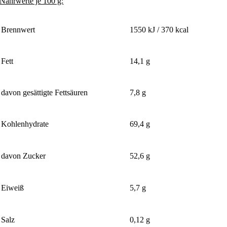
Nährwerte je 100 g:
Brennwert
1550 kJ / 370 kcal
Fett
14,1 g
davon gesättigte Fettsäuren
7,8 g
Kohlenhydrate
69,4 g
davon Zucker
52,6 g
Eiweiß
5,7 g
Salz
0,12 g