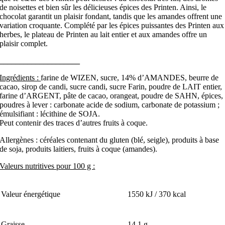
de noisettes et bien sûr les délicieuses épices des Printen. Ainsi, le
chocolat garantit un plaisir fondant, tandis que les amandes offrent une
variation croquante. Complété par les épices puissantes des Printen aux
herbes, le plateau de Printen au lait entier et aux amandes offre un
plaisir complet.
____________________
Ingrédients :
farine de WIZEN, sucre, 14% d’AMANDES, beurre de
cacao, sirop de candi, sucre candi, sucre Farin, poudre de LAIT entier,
farine d’ARGENT, pâte de cacao, orangeat, poudre de SAHN, épices,
poudres à lever : carbonate acide de sodium, carbonate de potassium ;
émulsifiant : lécithine de SOJA.
Peut contenir des traces d’autres fruits à coque.
Allergènes : céréales contenant du gluten (blé, seigle), produits à base
de soja, produits laitiers, fruits à coque (amandes).
Valeurs nutritives pour 100 g :
Valeur énergétique
1550 kJ / 370 kcal
Graisse
14,1 g