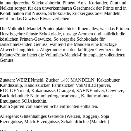
in mundgerechte Stücke abbricht. Piment, Anis, Koriander, Zimt und
Nelken sorgen für den unverkennbaren Geschmack der Printe und in
Kombination mit Nüssen, Schokolade, Zuckerguss oder Mandeln,
wird ihr das Gewisse Etwas verliehen.
Die Vollmilch-Mandel-Printenplatte bietet Ihnen alles, was das Printen-
Herz begehrt: feinste Schokolade, nussige Aromen und natürlich die
köstlichen Printen-Gewürze. So sorgt die Schokolade für
zartschmelzenden Genuss, während die Mandeln eine knackige
Abwechslung bieten. Abgerundet mit den kräftigen Gewürzen der
Kräuter-Printe bietet die Vollmilch-Mandel-Printenplatte vollendeten
Genuss.
____________________
Zutaten:
WEIZENmehl, Zucker, 14% MANDELN, Kakaobutter,
Kandissirup, Kandiszucker, Farinzucker, VollMILCHpulver,
ROGGENmehl, Kakaomasse, Orangeat, SAHNEpulver, Gewürze,
Backtriebmittel: Natriumhydrogencarbonat, Kaliumcarbonat;
Emulgator: SOJAlecithin.
Kann Spuren von anderen Schalenfrüchten enthalten.
Allergene: Glutenhaltiges Getreide (Weizen, Roggen), Soja-
Erzeugnisse, Milch-Erzeugnisse, Schalenfrüchte (Mandeln)