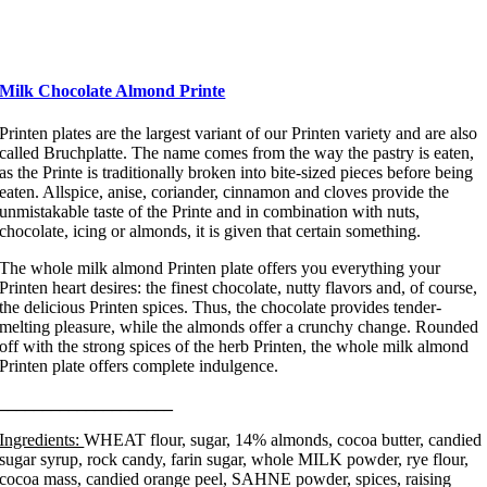
Milk Chocolate Almond Printe
Printen plates are the largest variant of our Printen variety and are also
called Bruchplatte. The name comes from the way the pastry is eaten,
as the Printe is traditionally broken into bite-sized pieces before being
eaten. Allspice, anise, coriander, cinnamon and cloves provide the
unmistakable taste of the Printe and in combination with nuts,
chocolate, icing or almonds, it is given that certain something.
The whole milk almond Printen plate offers you everything your
Printen heart desires: the finest chocolate, nutty flavors and, of course,
the delicious Printen spices. Thus, the chocolate provides tender-
melting pleasure, while the almonds offer a crunchy change. Rounded
off with the strong spices of the herb Printen, the whole milk almond
Printen plate offers complete indulgence.
____________________
Ingredients:
WHEAT flour, sugar, 14% almonds, cocoa butter, candied
sugar syrup, rock candy, farin sugar, whole MILK powder, rye flour,
cocoa mass, candied orange peel, SAHNE powder, spices, raising