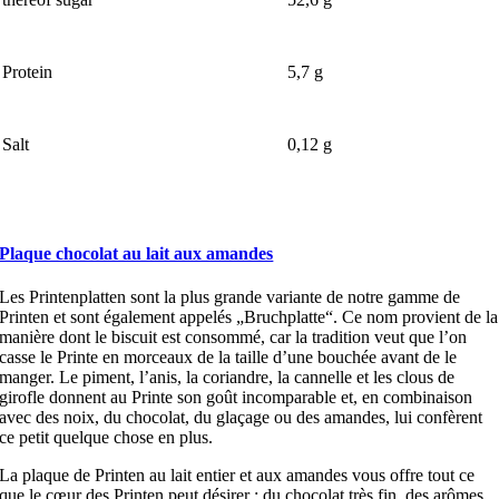
Protein
5,7 g
Salt
0,12 g
Plaque chocolat au lait aux amandes
Les Printenplatten sont la plus grande variante de notre gamme de
Printen et sont également appelés „Bruchplatte“. Ce nom provient de la
manière dont le biscuit est consommé, car la tradition veut que l’on
casse le Printe en morceaux de la taille d’une bouchée avant de le
manger. Le piment, l’anis, la coriandre, la cannelle et les clous de
girofle donnent au Printe son goût incomparable et, en combinaison
avec des noix, du chocolat, du glaçage ou des amandes, lui confèrent
ce petit quelque chose en plus.
La plaque de Printen au lait entier et aux amandes vous offre tout ce
que le cœur des Printen peut désirer : du chocolat très fin, des arômes