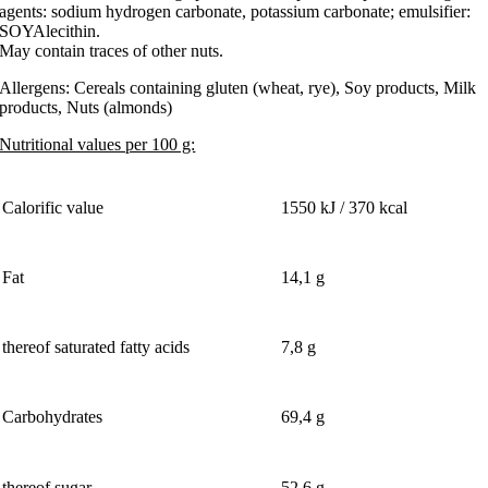
agents: sodium hydrogen carbonate, potassium carbonate; emulsifier:
SOYAlecithin.
May contain traces of other nuts.
Allergens: Cereals containing gluten (wheat, rye), Soy products, Milk
products, Nuts (almonds)
Nutritional values per 100 g:
Calorific value
1550 kJ / 370 kcal
Fat
14,1 g
thereof saturated fatty acids
7,8 g
Carbohydrates
69,4 g
thereof sugar
52,6 g