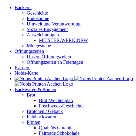
Zum
Bäckerei
Inhalt
Geschichte
springen
Philosophie
Umwelt und Verantwortung
Soziales Engagement
Auszeichnungen
MEISTER.WERK.NRW
Mietgesuche
Öffnungszeiten
Unsere Öffnungszeiten
Öffnungszeiten an Feiertagen
Karriere
Nobis-Karte
Backwaren & Printen
Brot
Brot-Wochenplan
Poschweck-Geschichte
Brötchen / Gebäck
Feinbackwaren
Printen
Qualitäts Garantie
Fairtrade Schokolade