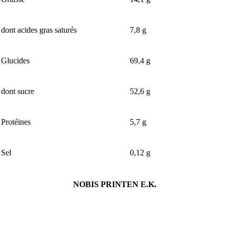
dont acides gras saturés
7,8 g
Glucides
69,4 g
dont sucre
52,6 g
Protéines
5,7 g
Sel
0,12 g
NOBIS PRINTEN E.K.