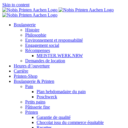
Skip to content
Boulangerie
Histoire
Philosophie
Environnement et responsabilité
Engagement social
Récompenses
MEISTER.WERK.NRW
Demandes de location
Heures d\’ouverture
Carrière
Printen-Shop
Boulangerie & Printen
Pain
Plan hebdomadaire du pain
Poschweck
Petits pains
Pâtisserie fine
Printen
Garantie de qualité
Chocolat issu du commerce équitable
Recettes