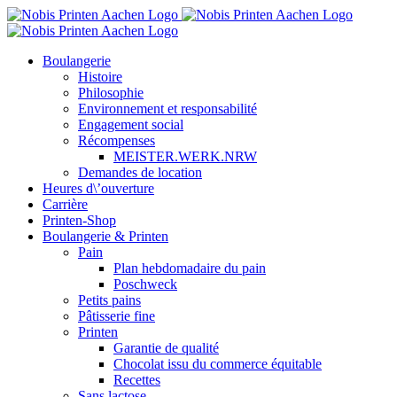
Skip
to
content
Boulangerie
Histoire
Philosophie
Environnement et responsabilité
Engagement social
Récompenses
MEISTER.WERK.NRW
Demandes de location
Heures d\’ouverture
Carrière
Printen-Shop
Boulangerie & Printen
Pain
Plan hebdomadaire du pain
Poschweck
Petits pains
Pâtisserie fine
Printen
Garantie de qualité
Chocolat issu du commerce équitable
Recettes
Sans lactose