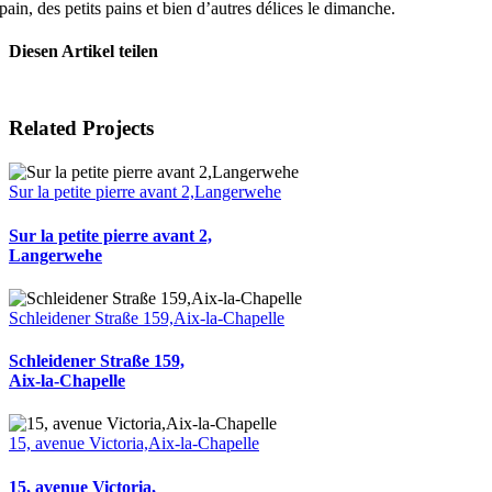
pain, des petits pains et bien d’autres délices le dimanche.
Diesen Artikel teilen
Facebook
X
Reddit
LinkedIn
WhatsApp
Pinterest
Vk
Email
Related Projects
Sur la petite pierre avant 2,Langerwehe
Sur la petite pierre avant 2,
Langerwehe
Schleidener Straße 159,Aix-la-Chapelle
Schleidener Straße 159,
Aix-la-Chapelle
15, avenue Victoria,Aix-la-Chapelle
15, avenue Victoria,